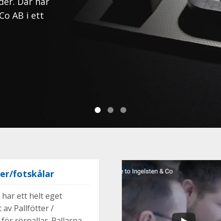
er. Där har
Co AB i ett
ter/fotskålar
 har ett helt eget
 av Pallfötter /
 för rörpallar. Pallarna