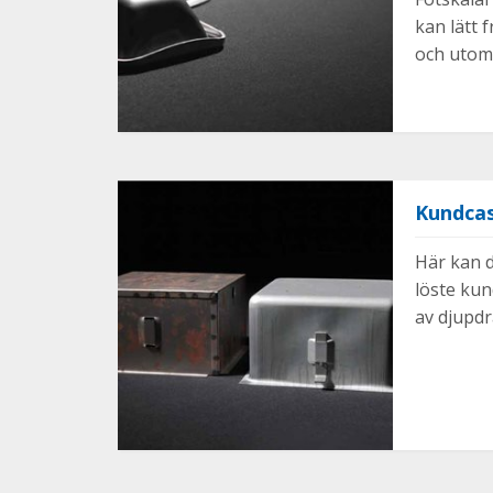
kan lätt 
och utom
Kundcas
Här kan d
löste ku
av djupdr