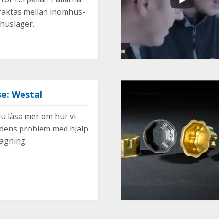
fraktas mellan inomhus-
huslager.
e: Westal
u läsa mer om hur vi
ndens problem med hjälp
agning.