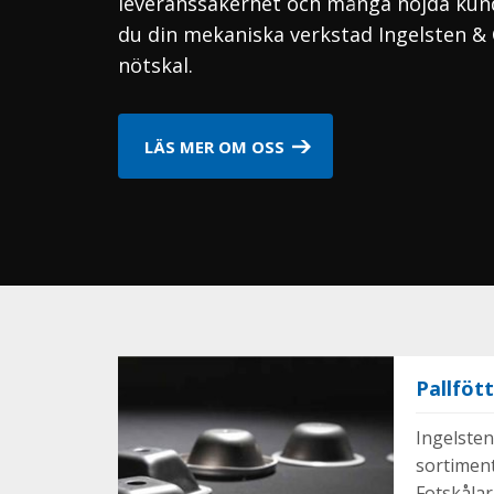
leveranssäkerhet och många nöjda kund
du din mekaniska verkstad Ingelsten & 
nötskal.
LÄS MER OM OSS
Pallföt
Ingelsten
sortiment
Fotskålar