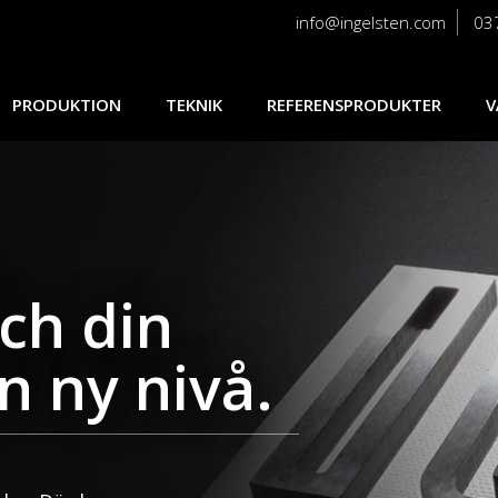
info@
ingelsten
.com
03
PRODUKTION
TEKNIK
REFERENSPRODUKTER
V
ch din
en ny nivå.